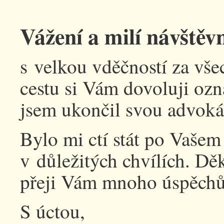
Vážení a milí návštěvní
s velkou vděčností za vš
cestu si Vám dovoluji oz
jsem ukončil svou advokát
Bylo mi ctí stát po Vaše
v důležitých chvílích. Dě
přeji Vám mnoho úspěchů a
S úctou,